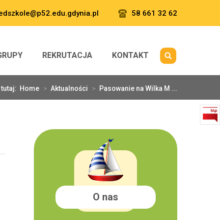
edszkole@p52.edu.gdynia.pl
58 661 32 62
GRUPY
REKRUTACJA
KONTAKT
 tutaj:
Home
>
Aktualności
>
Pasowanie na Wilka M ...
O nas