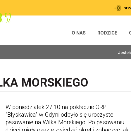
prz
O NAS
RODZICE
Jesteś
LKA MORSKIEGO
W poniedziałek 27.10 na pokładzie ORP
"Błyskawica" w Gdyni odbyło się uroczyste
pasowanie na Wilka Morskiego. Po pasowaniu
dzieci miały okazję zwiedzić okręt i zobaczyć jak