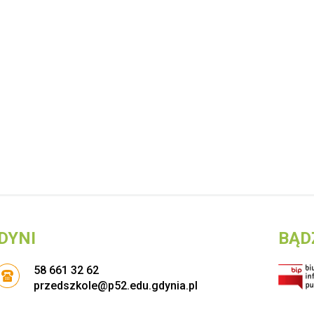
DYNI
BĄD
58 661 32 62
przedszkole@p52.edu.gdynia.pl