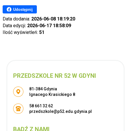
Udostępnij
Data dodania:
2026-06-08 18:19:20
Data edycji:
2026-06-17 18:58:09
Ilość wyświetleń:
51
PRZEDSZKOLE NR 52 W GDYNI
Adres pocztowy:
81-384 Gdynia
Ignacego Krasickiego 8
58 661 32 62
przedszkole@p52.edu.gdynia.pl
BĄDŹ Z NAMI