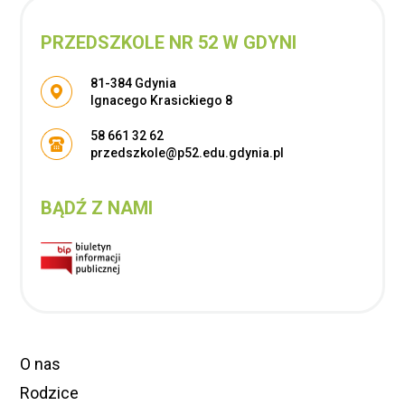
PRZEDSZKOLE NR 52 W GDYNI
Adres pocztowy:
81-384 Gdynia
Ignacego Krasickiego 8
58 661 32 62
przedszkole@p52.edu.gdynia.pl
BĄDŹ Z NAMI
O nas
Rodzice